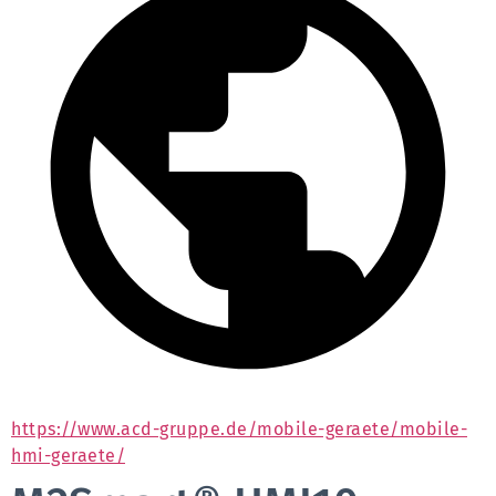
https://www.acd-gruppe.de/mobile-geraete/mobile-
hmi-geraete/