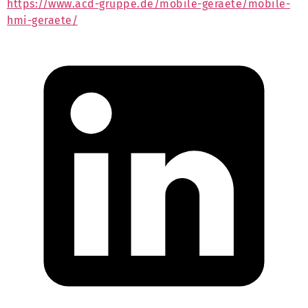
https://www.acd-gruppe.de/mobile-geraete/mobile-
hmi-geraete/