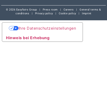
© 2026 Easyfairs Group
|
Press room
|
Careers
|
General terms &
conditions
|
Privacy policy
|
Cookie policy
|
Imprint
Ihre Datenschutzeinstellungen
Hinweis bei Erhebung