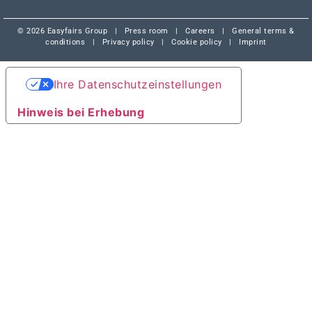
© 2026 Easyfairs Group
|
Press room
|
Careers
|
General terms &
conditions
|
Privacy policy
|
Cookie policy
|
Imprint
Ihre Datenschutzeinstellungen
Hinweis bei Erhebung