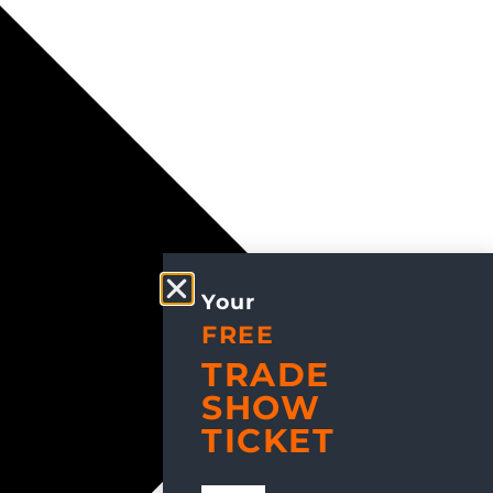
Your
FREE
TRADE
SHOW
TICKET